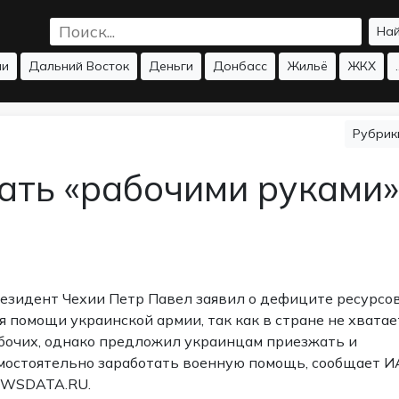
На
ии
Дальний Восток
Деньги
Донбасс
Жильё
ЖКХ
.
Рубри
ать «рабочими руками»
езидент Чехии Петр Павел заявил о дефиците ресурсо
я помощи украинской армии, так как в стране не хватае
бочих, однако предложил украинцам приезжать и
мостоятельно заработать военную помощь, сообщает И
WSDATA.RU.