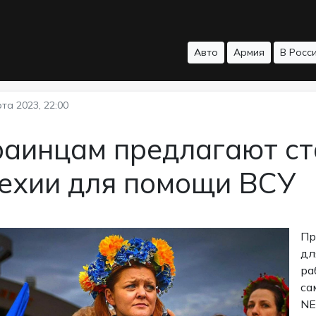
Авто
Армия
В Росс
та 2023, 22:00
раинцам предлагают ст
Чехии для помощи ВСУ
Пр
дл
ра
са
NE