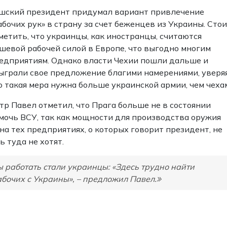
шский президент придумал вариант привлечение
абочих рук» в страну за счет беженцев из Украины. Сто
метить, что украинцы, как иностранцы, считаются
шевой рабочей силой в Европе, что выгодно многим
едприятиям. Однако власти Чехии пошли дальше и
ыграли свое предложение благими намерениями, уверяя
о такая мера нужна больше украинской армии, чем чеха
тр Павел отметил, что Прага больше не в состоянии
мочь ВСУ, так как мощности для производства оружия
 на тех предприятиях, о которых говорит президент, не
 туда не хотят.
бы работать стали украинцы: «Здесь трудно найти
абочих с Украины», – предложил Павел.