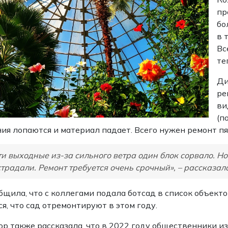
пр
бо
в 
Вс
те
Ди
ре
ви
(п
ия лопаются и материал падает. Всего нужен ремонт п
ти выходные из-за сильного ветра один блок сорвало. Но
страдали. Ремонт требуется очень срочный», – рассказал
бщила, что с коллегами подала ботсад в список объект
я, что сад отремонтируют в этом году.
р также рассказала, что в 2022 году общественники и