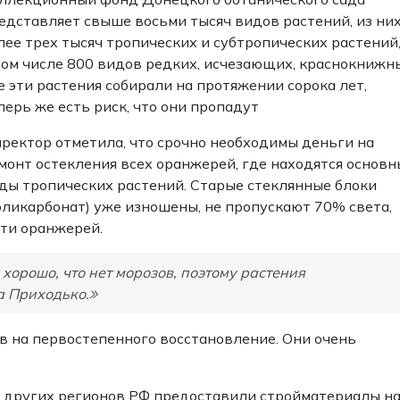
едставляет свыше восьми тысяч видов растений, из ни
лее трех тысяч тропических и субтропических растений
том числе 800 видов редких, исчезающих, краснокнижн
е эти растения собирали на протяжении сорока лет,
перь же есть риск, что они пропадут
ректор отметила, что срочно необходимы деньги на
монт остекления всех оранжерей, где находятся основн
ды тропических растений. Старые стеклянные блоки
оликарбонат) уже изношены, не пропускают 70% света,
яти оранжерей.
 хорошо, что нет морозов, поэтому растения
а Приходько.
ов на первостепенного восстановление. Они очень
з других регионов РФ предоставили стройматериалы н