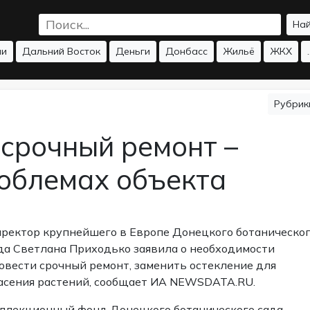
На
ии
Дальний Восток
Деньги
Донбасс
Жильё
ЖКХ
.
Рубри
 срочный ремонт –
роблемах объекта
ректор крупнейшего в Европе Донецкого ботаническо
да Светлана Приходько заявила о необходимости
овести срочный ремонт, заменить остекление для
асения растений, сообщает ИА NEWSDATA.RU.
ллекционный фонд Донецкого ботанического сада