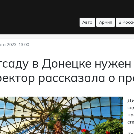
Авто
Армия
В Росс
та 2023, 13:00
саду в Донецке нужен
ректор рассказала о п
Ди
са
пр
сп
Ко