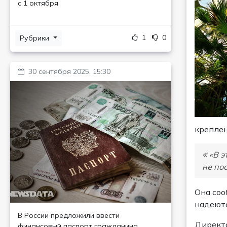
с 1 октября
1
0
Рубрики
30 сентября 2025, 15:30
креплен
«В э
не по
Она соо
надеютс
В России предложили ввести
Директо
финансовый паспорт гражданина