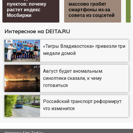
пунктов: почему
массово гробят
растет индекс
смартфоны из-за
Мосбиржи
совета из соцсетей
Интересное на DEITA.RU
«Тигры Владивостока» привезли три
медали домой
Август будет аномальным:
синоптики сказали, к чему
готовиться
Российский транспорт реформирут:
что изменится