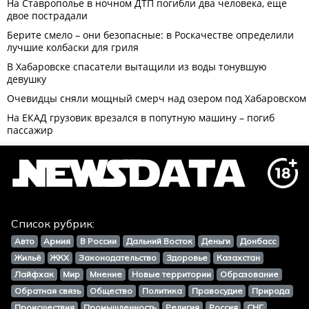
Список рубрик:
Авто
Армия
В России
Дальний Восток
Деньги
Донбасс
Жильё
ЖКХ
Законодательство
Здоровье
Казахстан
Лайфхак
Мир
Мнение
Новые территории
Образование
Обратная связь
Общество
Политика
Правосудие
Природа
Происшествия
Промышленность
Религия
Россия
СНГ