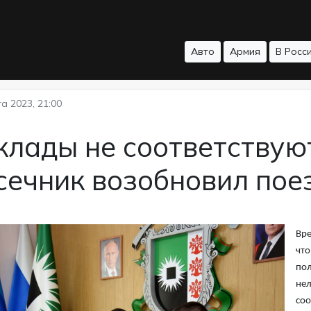
Авто
Армия
В Росс
а 2023, 21:00
лады не соответствуют
сечник возобновил пое
Вре
что
пол
нел
со