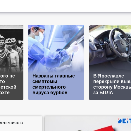
ого не
Названы главные
В Ярославле
то
симптомы
перекрыли вые
ветской
смертельного
сторону Москвы
ахте
вируса бурбон
за БПЛА
менениях в