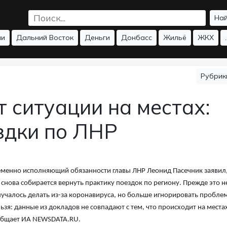
На
ии
Дальний Восток
Деньги
Донбасс
Жильё
ЖКХ
.
Рубри
 ситуации на местах:
здки по ЛНР
менно исполняющий обязанности главы ЛНР Леонид Пасечник заявил
 снова собирается вернуть практику поездок по региону. Прежде это н
учалось делать из-за коронавируса, но больше игнорировать пробле
ьзя: данные из докладов не совпадают с тем, что происходит на места
общает ИА NEWSDATA.RU.