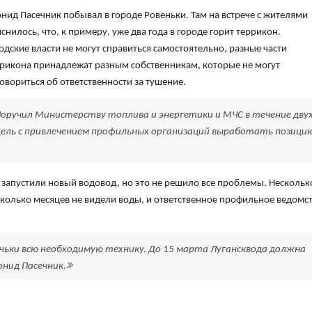
нид Пасечник побывал в городе Ровеньки. Там на встрече с жителями
снилось, что, к примеру, уже два года в городе горит террикон.
одские власти не могут справиться самостоятельно, разные части
рикона принадлежат разным собственникам, которые не могут
овориться об ответственности за тушение.
оручил Министерству топлива и энергетики и МЧС в течение дву
дель с привлечением профильных организаций выработать позици
 запустили новый водовод, но это не решило все проблемы. Нескольк
колько месяцев не видели воды, и ответственное профильное ведомс
еньки всю необходимую технику. До 15 марта Лугансквода должна
онид Пасечник.