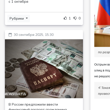
с 1 октября
1
0
Рубрики
30 сентября 2025, 15:30
по раз
Острым во
улиц в по
не решало
Така
провес
В России предложили ввести
финансовый паспорт гражданина