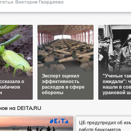
татьи: Виктория Гвардеева
Эксперт оценил
"Ученые так
ссказала о
эффективность
ожидали": ч
кабачков
расходов в сфере
нашли в со
и
обороны
урановой ш
ое на DEITA.RU
ЦБ предупредил об из
работе банкоматов