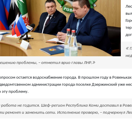
Лео
выя
Гор
тер
дог
П
не
решению проблемы, – отметил врио главы ЛНР.
просом остается водоснабжение города. В прошлом году в Ровеньках
дведомтсвенном администрации города поселке Дзержинский уже нес
 эту проблему.
я работа не годится. Шеф-регион Республика Коми доставил в Ров
ти ремонт и заменить сети. Исполнение проверю, – подчеркнул Ле