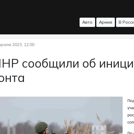
Авто
Армия
В Росс
раля 2023, 12:00
НР сообщили об инициа
онта
Под
уча
рос
соп
По 