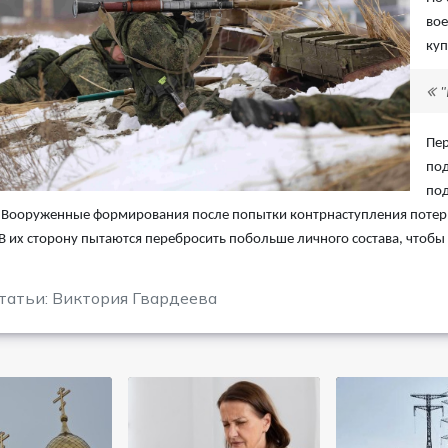
вое
куп
"
Пер
под
под
 Вооруженные формирования после попытки контрнаступления потерп
В их сторону пытаются перебросить побольше личного состава, чтобы 
татьи: Виктория Гвардеева