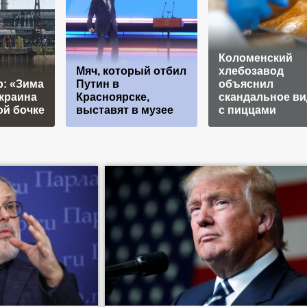
Коломенский
Мяч, который отбил
хлебозавод
р: «Зима
Путин в
объяснил
Украина
Красноярске,
скандальное ви
ой бочке
выставят в музее
с пиццами