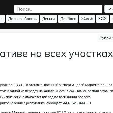
На
ии
Дальний Восток
Деньги
Донбасс
Жильё
ЖКХ
.
Рубри
тиве на всех участках
полковник ЛНР в отставке, военный эксперт Андрей Марочко принял
стие в одной из передач на канале «Россия 24». Там он заявил о том, ч
сийские войска двигаются вперед по всей линии боевого
рикосновения в республике, сообщает ИА NEWSDATA.RU.
словам Марочко, военнослужащие ВС РФ, в составе которых теперь и