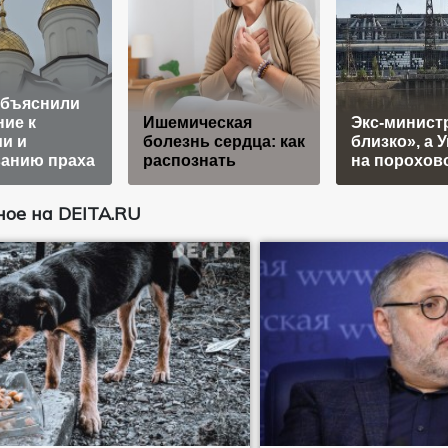
объяснили
ие к
Ишемическая
Экс-минист
и и
болезнь сердца: как
близко», а 
ванию праха
распознать
на порохов
ое на DEITA.RU