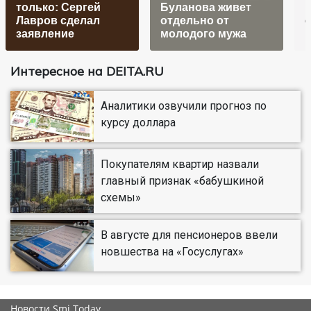
только: Сергей
Буланова живет
Лавров сделал
отдельно от
с
заявление
молодого мужа
р
Интересное на DEITA.RU
Аналитики озвучили прогноз по
курсу доллара
Покупателям квартир назвали
главный признак «бабушкиной
схемы»
В августе для пенсионеров ввели
новшества на «Госуслугах»