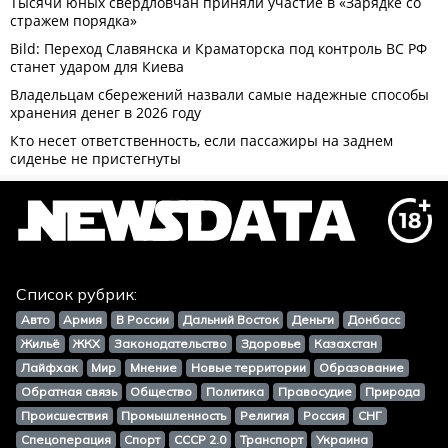
Список рубрик:
Авто
Армия
В России
Дальний Восток
Деньги
Донбасс
Жильё
ЖКХ
Законодательство
Здоровье
Казахстан
Лайфхак
Мир
Мнение
Новые территории
Образование
Обратная связь
Общество
Политика
Правосудие
Природа
Происшествия
Промышленность
Религия
Россия
СНГ
Спецоперация
Спорт
СССР 2.0
Транспорт
Украина