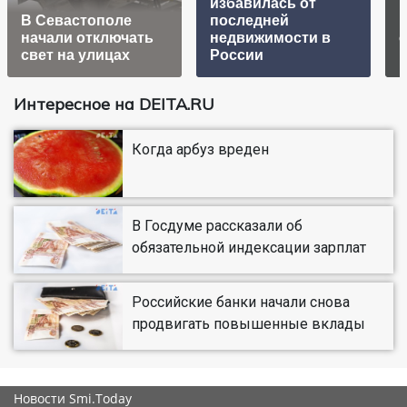
избавилась от
В Севастополе
последней
начали отключать
недвижимости в
с
свет на улицах
России
Интересное на DEITA.RU
Когда арбуз вреден
В Госдуме рассказали об
обязательной индексации зарплат
Российские банки начали снова
продвигать повышенные вклады