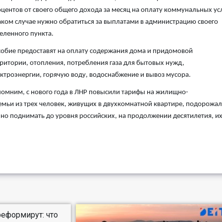
центов от своего общего дохода за месяц на оплату коммунальных усл
аком случае нужно обратиться за выплатами в администрацию своего
еленного пункта.
обие предоставят на оплату содержания дома и придомовой
ритории, отопления, потребления газа для бытовых нужд,
ктроэнергии, горячую воду, водоснабжение и вывоз мусора.
омним, с нового года в ЛНР повысили тарифы на жилищно-
емьи из трех человек, живущих в двухкомнатной квартире, подорожал
нно поднимать до уровня российских, на продолжении десятилетия, и
реформирут: что