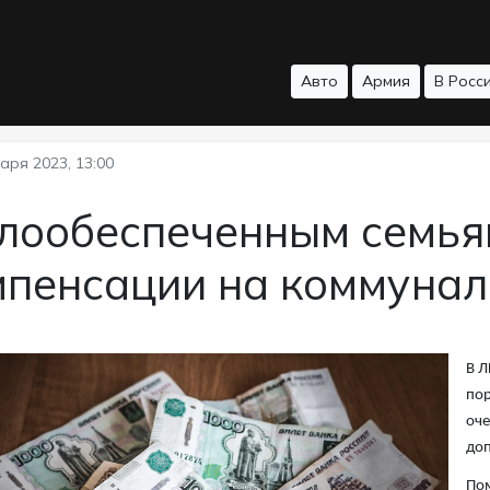
Авто
Армия
В Росс
аря 2023, 13:00
лообеспеченным семья
мпенсации на коммунал
В Л
пор
оче
доп
Пом