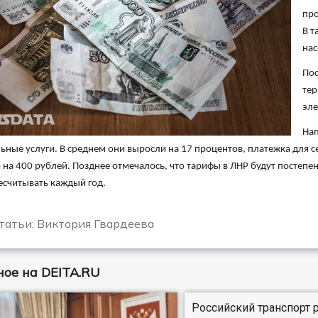
про
В т
нас
Пос
тер
эле
Нап
ные услуги. В среднем они выросли на 17 процентов, платежка для с
на 400 рублей. Позднее отмечалось, что тарифы в ЛНР будут постепе
есчитывать каждый год.
татьи: Виктория Гвардеева
ое на DEITA.RU
Российский транспорт 