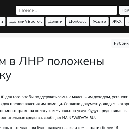
На
ии
Дальний Восток
Деньги
Донбасс
Жильё
ЖКХ
.
Рубри
м в ЛНР положены
ку
НР для того, чтобы поддержать семьи с маленьким доходом, установи
ядок предоставления им помощи. Согласно документу, людям, котор
нь много тратят на оплату коммунальных услуг, будут предоставлены
олнительные средства, сообщает ИА NEWSDATA.RU.
ощь от государства будет назначена, если семья тратит более 15