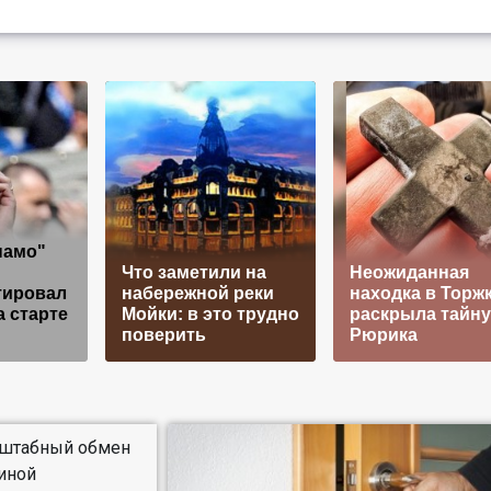
намо"
Что заметили на
Неожиданная
тировал
набережной реки
находка в Торж
 старте
Мойки: в это трудно
раскрыла тайну
поверить
Рюрика
сштабный обмен
иной