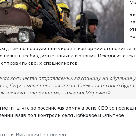
Ма
Эк
вр
от
ма
м днем на вооружении украинской армии становится в
о нужны необходимые навыки и знания. Исходя из отсу
отправить своих специалистов.
час количества отправляемых за границу на обучение 
тно, будут смешанные поставки. Сложная техника будет
ая техника – украинцам», – отметил Марочко.
тметить, что за российская армия в зоне СВО за после
ении, взяв под контроль села Лобковое и Опытное.
татьи: Виктория Гвардеева