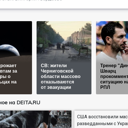
грожает
СВ: жители
Тренер "Ди
втам за
Черниговской
Шварц
ры о
области массово
прокоммен
ьцах на
отказываются
ситуацию на
от эвакуации
РПЛ
ое на DEITA.RU
США восстановили ма
разведданными с Укра