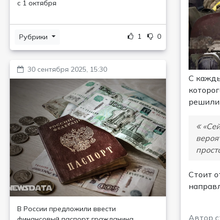
с 1 октября
1
0
Рубрики
30 сентября 2025, 15:30
С кажды
которог
решили 
«Сей
вероя
прост
Стоит о
направл
В России предложили ввести
Автор с
финансовый паспорт гражданина