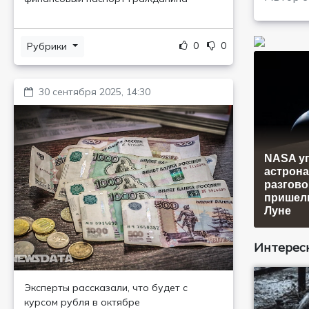
0
0
Рубрики
30 сентября 2025, 14:30
NASA у
астрона
разгово
пришел
Луне
Интересн
Эксперты рассказали, что будет с
курсом рубля в октябре