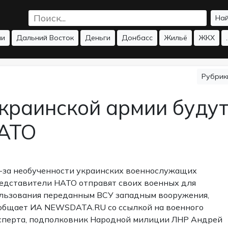
На
ии
Дальний Восток
Деньги
Донбасс
Жильё
ЖКХ
.
Рубри
украинской армии буду
НАТО
-за необученности украинских военнослужащих
едставители НАТО отправят своих военных для
льзования переданным ВСУ западным вооружения,
общает ИА NEWSDATA.RU со ссылкой на военного
сперта, подполковник Народной милиции ЛНР Андрей