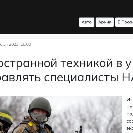
Авто
Армия
В Росс
аря 2023, 18:00
странной техникой в 
равлять специалисты 
Из
пр
по
со
эк