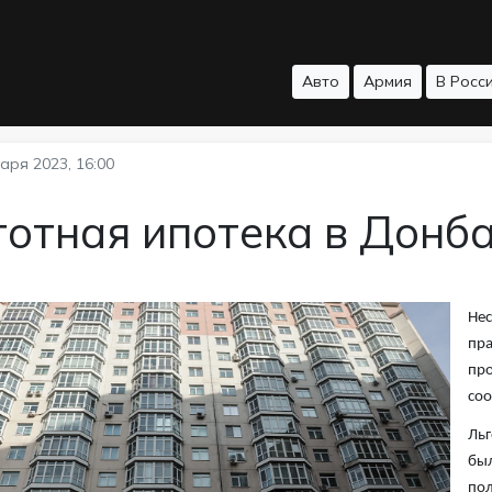
Авто
Армия
В Росс
аря 2023, 16:00
отная ипотека в Донба
Нес
пра
про
со
Льг
был
пол