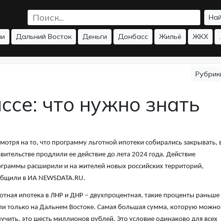
На
ии
Дальний Восток
Деньги
Донбасс
Жильё
ЖКХ
.
Рубри
ссе: что нужно знать
мотря на то, что программу льготной ипотеки собирались закрывать, 
вительстве продлили ее действие до лета 2024 года. Действие
граммы расширили и на жителей новых российских территорий,
общили в ИА NEWSDATA.RU.
отная ипотека в ЛНР и ДНР – двухпроцентная, такие проценты раньше
и только на Дальнем Востоке. Самая большая сумма, которую можно
учить, это шесть миллионов рублей. Это условие одинаково для всех