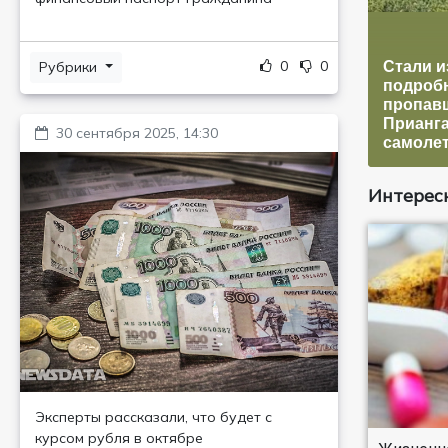
0
0
Стали и
Рубрики
подробн
пропав
Прианг
30 сентября 2025, 14:30
самоле
Интересн
Эксперты рассказали, что будет с
курсом рубля в октябре