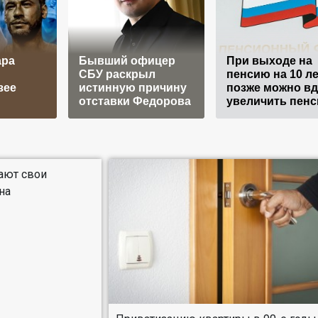
ара
Бывший офицер
При выходе на
СБУ раскрыл
пенсию на 10 ле
зее
истинную причину
позже можно в
отставки Федорова
увеличить пен
ают свои
на