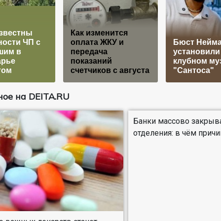
звестны
Как изменится
ости ЧП с
оплата ЖКУ и
Бюст Нейм
шим в
передача
установили
арье
показаний
клубном му
том
счетчиков с августа
"Сантоса"
ое на DEITA.RU
Банки массово закрыв
отделения: в чём причи