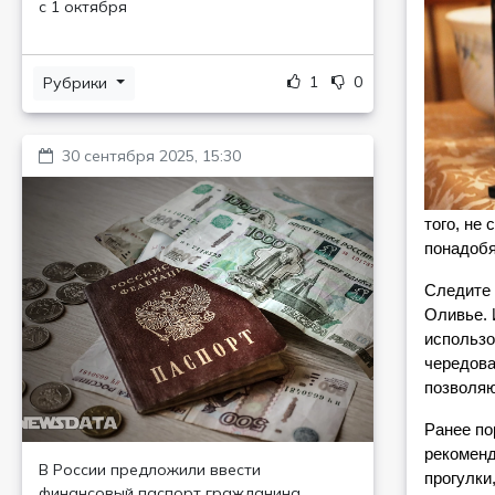
с 1 октября
1
0
Рубрики
30 сентября 2025, 15:30
того, не
понадобя
Следите 
Оливье. 
использо
чередова
позволяю
Ранее по
рекоменд
В России предложили ввести
прогулки
финансовый паспорт гражданина