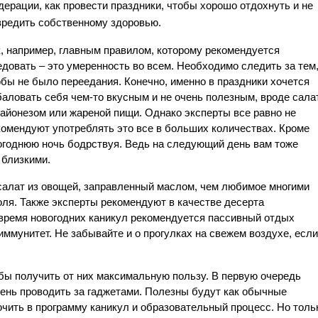
ерации, как провести праздники, чтобы хорошо отдохнуть и не 
вредить собственному здоровью.
к, например, главным правилом, которому рекомендуется 
довать – это умеренность во всем. Необходимо следить за тем,
бы не было переедания. Конечно, именно в праздники хочется 
баловать себя чем-то вкусным и не очень полезным, вроде салат
майонезом или жареной пищи. Однако эксперты все равно не 
комендуют употреблять это все в больших количествах. Кроме 
вогоднюю ночь бодрствуя. Ведь на следующий день вам тоже 
близкими. 
 салат из овощей, заправленный маслом, чем любимое многими 
ля. Также эксперты рекомендуют в качестве десерта 
 время новогодних каникул рекомендуется пассивный отдых 
ммунитет. Не забывайте и о прогулках на свежем воздухе, если 
обы получить от них максимальную пользу. В первую очередь 
ень проводить за гаджетами. Полезны будут как обычные 
ючить в программу каникул и образовательный процесс. Но тольк