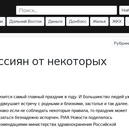
На
ии
Дальний Восток
Деньги
Донбасс
Жильё
ЖКХ
.
Рубри
ссиян от некоторых
изится самый главный праздник в году. И большинство людей уж
двкушает встречу с родными и близкими, застолье и так далее. 
нако если не соблюдать некоторые правила, то праздник может 
азаться безнадежно испорчен. РИА Новости поделилось 
комендациями министерства здравоохранения Российской 