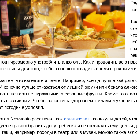
Фед
на
Та
сле
что
по
с 
ре
 стоит чрезмерно употреблять алкоголь. Как и проводить всю но
тся силы для того, чтобы хорошо проводить время с родными и 
за тем, что вы едите и пьете. Например, всегда лучше выбрать
И конечно лучше отказаться от лишней рюмки или бокала алкого
вать не торты с пирожными, а сезонные фрукты. Кроме того, во
ть с активным. Чтобы запастись здоровьем. силами и укрепить и
т погодные условия. 
ртал Newsdata рассказал, как 
организовать
 каникулы детей, чт
уется разнообразить досуг ребенка и не позволять ему целый д
, так и, например, походы в театр или в музей. Можно также вкл