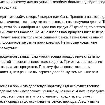
ъяснили, почему для покупки автомобиля больше подойдет креди
 кредитка.
дит – это займ, который выдает вам банк. Проценты на этот вид
ма начисляются сразу же после того, как вы получили деньги. То
ь, если банк одобрил и выдал вам кредит 27 декабря, то с этого 
 и начнется начисление. А 27 января вам придется внести первы
 будут зависеть только от решения банка. Также банк назначит 
я досрочное закрытие вами кредита. Некоторые кредитные 
их случаях.
оцентная ставка практически всегда гораздо ниже ставки по 
частей – проценты плюс тело кредита. При этом, соотношение 
 вы платите процентов. Поэтому финансовые эксперты 
листы, чем раньше вы вернете долг банку, тем меньше вам 
охожа на обычную дебетовую карточку. Однако существенное 
длежат вам и возвращать их никому не нужно. А вот на кредитке 
, стоит отметить, что в отличие от кредита, в случае с 
сти средства до окончания льготного периода. А если вы не 