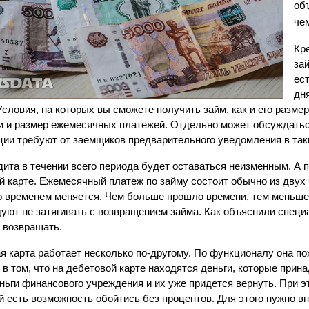
об
чем
Кре
зай
ест
дня
Условия, на которых вы сможете получить займ, как и его размер
и и размер ежемесячных платежей. Отдельно может обсуждатьс
ции требуют от заемщиков предварительного уведомления в так
дита в течении всего периода будет оставаться неизменным. А пр
й карте. Ежемесячный платеж по займу состоит обычно из двух 
о временем меняется. Чем больше прошло времени, тем меньше
уют не затягивать с возвращением займа. Как объяснили специа
 возвращать.
я карта работает несколько по-другому. По функционалу она п
 в том, что на дебетовой карте находятся деньги, которые прина
ньги финансового учреждения и их уже придется вернуть. При этом
й есть возможность обойтись без процентов. Для этого нужно вне