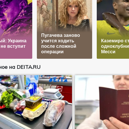
Пугачева заново
й: Украина
учится ходить
Каземиро с
 не вступит
после сложной
одноклубн
операции
Месси
ое на DEITA.RU