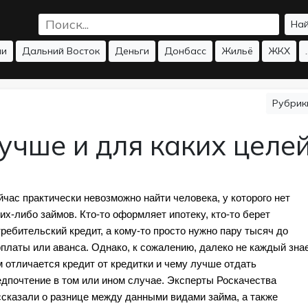
На
ии
Дальний Восток
Деньги
Донбасс
Жильё
ЖКХ
.
Рубри
лучше и для каких целе
час практически невозможно найти человека, у которого нет 
их-либо займов. Кто-то оформляет ипотеку, кто-то берет 
ребительский кредит, а кому-то просто нужно пару тысяч до 
платы или аванса. Однако, к сожалению, далеко не каждый знает
 отличается кредит от кредитки и чему лучше отдать 
едпочтение в том или ином случае. Эксперты Роскачества 
ссказали о разнице между данными видами займа, а также 