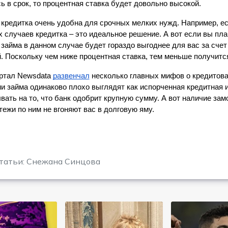
ь в срок, то процентная ставка будет довольно высокой.
 кредитка очень удобна для срочных мелких нужд. Например, есл
х случаев кредитка – это идеальное решение. А вот если вы пла
 займа в данном случае будет гораздо выгоднее для вас за счет
. Поскольку чем ниже процентная ставка, тем меньше получится
ртал Newsdata 
развенчал
 несколько главных мифов о кредитован
и займа одинаково плохо выглядят как испорченная кредитная ис
вать на то, что банк одобрит крупную сумму. А вот наличие замо
тежи по ним не вгоняют вас в долговую яму.
татьи: Снежана Синцова