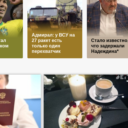
Адмирал: у ВСУ на
тал
27 ракет есть
Стало известно,
иком
только один
что задержали
перехватчик
Надеждина*