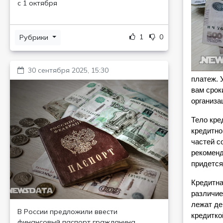
с 1 октября
1
0
Рубрики
30 сентября 2025, 15:30
платеж. 
вам срок
организа
Тело кре
кредитно
частей с
рекоменд
придется
Кредитна
различие
лежат де
В России предложили ввести
кредитко
финансовый паспорт гражданина