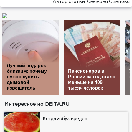
Автор статьи: Снежана Синцова
Лучший подарок
близким: почему
Пенсионеров в
нужно купить
России за год стало
с
дымовой
меньше на 409
к
извещатель
тысяч человек
Интересное на DEITA.RU
Когда арбуз вреден