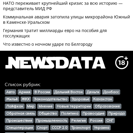
Список рубрик:
Авто
Армия
В России
Дальний Восток
Деньги
Донбасс
Жильё
ЖКХ
Законодательство
Здоровье
Казахстан
Лайфхак
Мир
Мнение
Новые территории
Образование
Обратная связь
Общество
Политика
Правосудие
Природа
Происшествия
Промышленность
Религия
Россия
СНГ
Спецоперация
Спорт
СССР 2.0
Транспорт
Украина