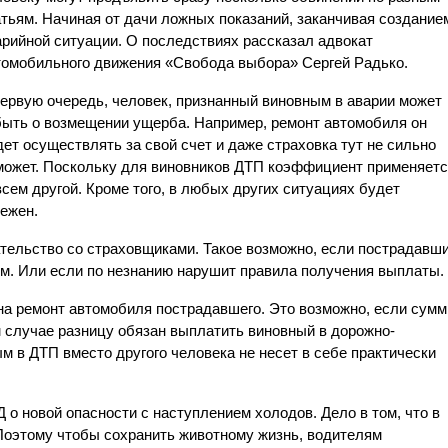
атьям. Начиная от дачи ложных показаний, заканчивая созданием
арийной ситуации. О последствиях рассказал адвокат 
томобильного движения «Свобода выбора» Сергей Радько.
первую очередь, человек, признанный виновным в аварии может 
быть о возмещении ущерба. Например, ремонт автомобиля он 
ет осуществлять за свой счет и даже страховка тут не сильно 
может. Поскольку для виновников ДТП коэффициент применяетс
сем другой. Кроме того, в любых других ситуациях будет 
ежен. 
тельство со страховщиками. Такое возможно, если пострадавши
. Или если по незнанию нарушит правила получения выплаты. 
на ремонт автомобиля пострадавшего. Это возможно, если сумм
м случае разницу обязан выплатить виновный в дорожно-
 в ДТП вместо другого человека не несет в себе практически 
о новой опасности с наступлением холодов. Дело в том, что в 
 Поэтому чтобы сохранить животному жизнь, водителям 