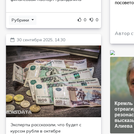
посовето
0
0
Рубрики
Автор с
30 сентября 2025, 14:30
Кремль
отреаги
резона
высказ
Эксперты рассказали, что будет с
Алиева 
курсом рубля в октябре