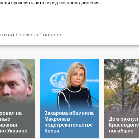
вали проверять авто перед началом движения.
татьи: Снежана Синцова
ровал на
Захарова обвинила
сные
Макрона в
Дом рухнул
ывания
подстрекательстве
Краснодоне,
по Украине
Киева
погибшие