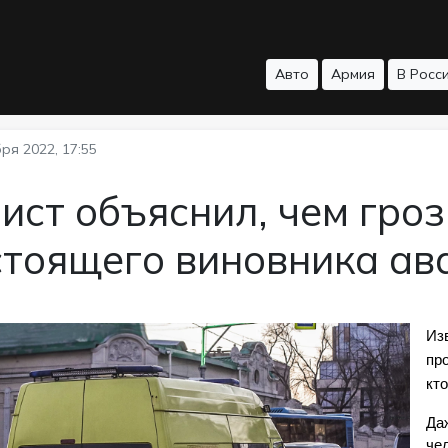
Авто
Армия
В Росс
ря 2022, 17:55
ст объяснил, чем гроз
стоящего виновника ав
Изв
пр
кто
Даж
че