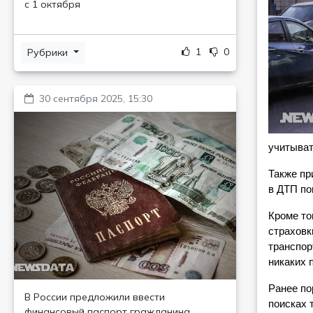
с 1 октября
1
0
Рубрики
30 сентября 2025, 15:30
учитыват
Также пр
в ДТП по
Кроме то
страховк
транспор
никаких 
Ранее по
В России предложили ввести
поисках 
финансовый паспорт гражданина