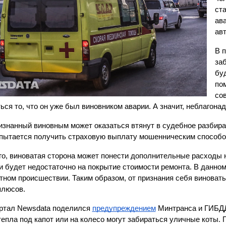
ст
ав
ав
В 
за
буд
по
сов
ься то, что он уже был виновником аварии. А значит, неблагонад
изнанный виновным может оказаться втянут в судебное разбира
пытается получить страховую выплату мошенническим способом
го, виноватая сторона может понести дополнительные расходы 
и будет недостаточно на покрытие стоимости ремонта. В данно
тном происшествии. Таким образом, от признания себя виноватым
плюсов.
ртал Newsdata поделился 
предупреждением
 Минтранса и ГИБДД 
тепла под капот или на колесо могут забираться уличные коты.