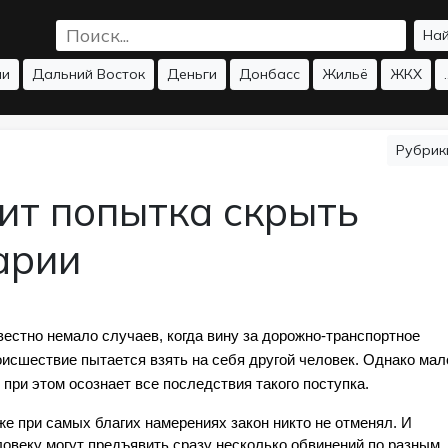
На
ии
Дальний Восток
Деньги
Донбасс
Жильё
ЖКХ
.
Рубри
ит попытка скрыть
арии
естно немало случаев, когда вину за дорожно-транспортное 
оисшествие пытается взять на себя другой человек. Однако мало
 при этом осознает все последствия такого поступка. 
е при самых благих намерениях закон никто не отменял. И 
ловеку могут предъявить сразу несколько обвинений по разным 