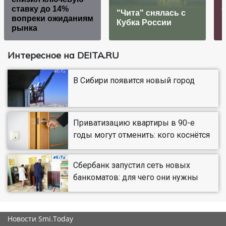
ставку до 14%
"Чита" снялась с
вопреки ожиданиям
Кубка России
рынка
н
Интересное на DEITA.RU
В Сибири появится новый город
Приватизацию квартиры в 90-е
годы могут отменить: кого коснётся
Сбербанк запустил сеть новых
банкоматов: для чего они нужны