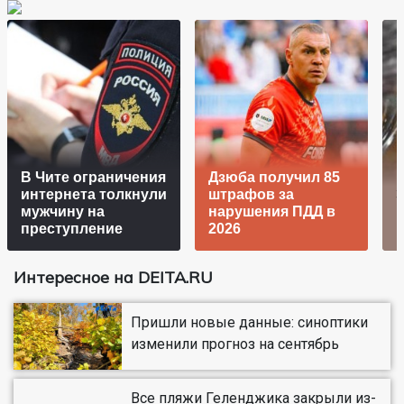
В Чите ограничения
Дзюба получил 85
интернета толкнули
штрафов за
Э
мужчину на
нарушения ПДД в
преступление
2026
Интересное на DEITA.RU
Пришли новые данные: синоптики
изменили прогноз на сентябрь
Все пляжи Геленджика закрыли из-