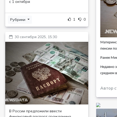
с 1 октября
1
0
Рубрики
30 сентября 2025, 15:30
Материнск
пенсии по
Ранее Мин
Недавно з
среднем в
Автор с
В России предложили ввести
финансовый паспорт гражданина