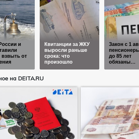
России и
Квитанции за ЖКУ
Закон с 1 ав
тавили
выросли раньше
пенсионеры
 взвыть от
срока: что
до 85 лет
ения
произошло
обязаны…
ое на DEITA.RU