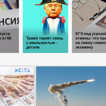
густа:
ЕГЭ под угрозо
 от 60
Трамп теряет связь
отмены: что пр
с реальностью -
на смену главн
детали
экзамену