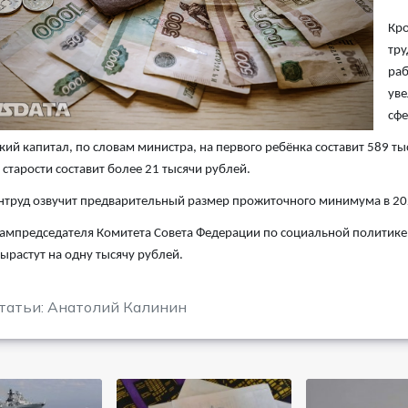
Кро
тру
раб
уве
сфе
ий капитал, по словам министра, на первого ребёнка составит 589 т
 старости составит более 21 тысячи рублей.
труд озвучит предварительный размер прожиточного минимума в 2024
ампредседателя Комитета Совета Федерации по социальной политике Ел
ырастут на одну тысячу рублей.
татьи: Анатолий Калинин