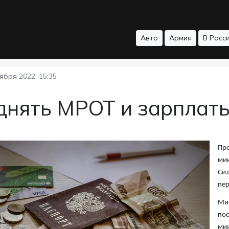
Авто
Армия
В Росс
ября 2022, 15:35
днять МРОТ и зарплат
Про
мин
Сил
пер
Мин
пос
мин