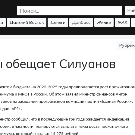
На
ии
Дальний Восток
Деньги
Донбасс
Жильё
ЖКХ
.
Рубри
ы обещает Силуанов
ектом бюджета на 2023-2025 годы предполагается рост прожиточног
имума и МРОТ в России. Об этом заявил министр финансов Антон
уанов на заседании программной комиссии партии «Единая Россия»,
едает «РГ».
истр сообщил, что в последующие три года ожидается индексация
обий, в частности планируются выплаты из-за роста прожиточного
имума, который составит 14 275 рублей.