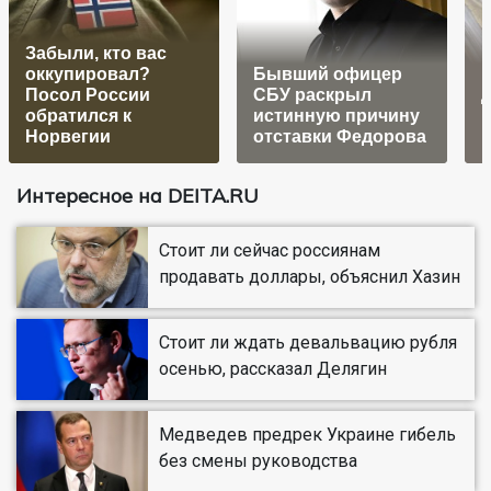
Забыли, кто вас
оккупировал?
Бывший офицер
К
Посол России
СБУ раскрыл
обратился к
истинную причину
Норвегии
отставки Федорова
Интересное на DEITA.RU
Стоит ли сейчас россиянам
продавать доллары, объяснил Хазин
Стоит ли ждать девальвацию рубля
осенью, рассказал Делягин
Медведев предрек Украине гибель
без смены руководства