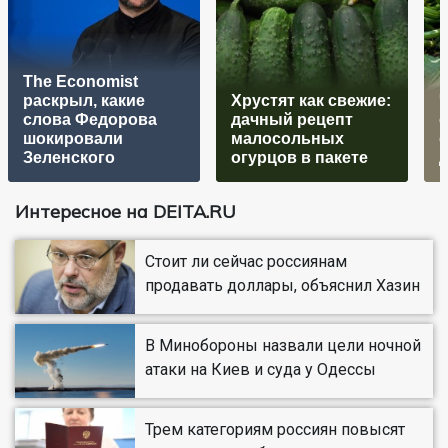
The Economist
раскрыл, какие
Хрустят как свежие:
Ч
слова Федорова
дачный рецепт
е
шокировали
малосольных
Зеленского
огурцов в пакете
Интересное на DEITA.RU
Стоит ли сейчас россиянам
продавать доллары, объяснил Хазин
В Минобороны назвали цели ночной
атаки на Киев и суда у Одессы
Трем категориям россиян повысят