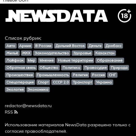
Список рубрик:
Авто
Армия
В России
Дальний Восток
Деньги
Донбасс
Жильё
ЖКХ
Законодательство
Здоровье
Казахстан
Лайфхак
Мир
Мнение
Новые территории
Образование
Обратная связь
Общество
Политика
Правосудие
Природа
Происшествия
Промышленность
Религия
Россия
СНГ
Спецоперация
Спорт
СССР 2.0
Транспорт
Украина
Экология
Экономика
redactor@newsdata.ru
RSS
Использование материалов
NewsData
разрешено только с
согласия правообладателей.