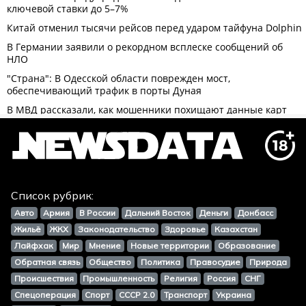
Список рубрик:
Авто
Армия
В России
Дальний Восток
Деньги
Донбасс
Жильё
ЖКХ
Законодательство
Здоровье
Казахстан
Лайфхак
Мир
Мнение
Новые территории
Образование
Обратная связь
Общество
Политика
Правосудие
Природа
Происшествия
Промышленность
Религия
Россия
СНГ
Спецоперация
Спорт
СССР 2.0
Транспорт
Украина