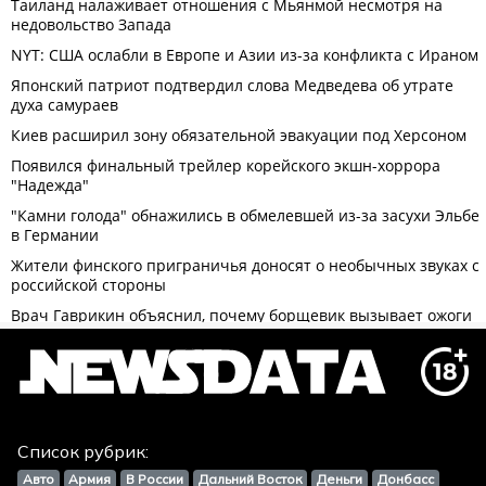
Список рубрик:
Авто
Армия
В России
Дальний Восток
Деньги
Донбасс