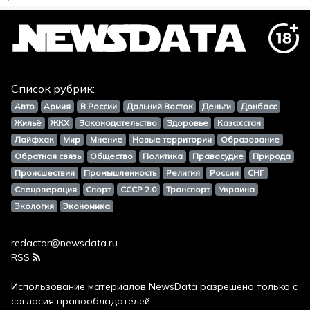
Список рубрик:
Авто
Армия
В России
Дальний Восток
Деньги
Донбасс
Жильё
ЖКХ
Законодательство
Здоровье
Казахстан
Лайфхак
Мир
Мнение
Новые территории
Образование
Обратная связь
Общество
Политика
Правосудие
Природа
Происшествия
Промышленность
Религия
Россия
СНГ
Спецоперация
Спорт
СССР 2.0
Транспорт
Украина
Экология
Экономика
redactor@newsdata.ru
RSS
Использование материалов
NewsData
разрешено только с
согласия правообладателей.