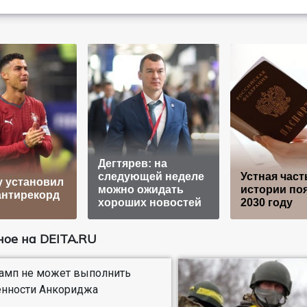
Дегтярев: на
следующей неделе
Устная част
 установил
можно ожидать
истории поя
антирекорд
хороших новостей
2030 году
ое на DEITA.RU
рамп не может выполнить
ённости Анкориджа