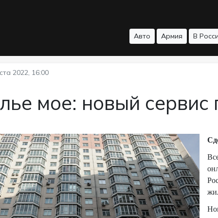
Авто
Армия
В Росс
ста 2022, 16:00
ье мое: новый сервис 
Сд
Вс
он
Ро
жи
Но