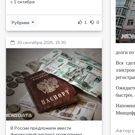
с 1 октября
1
0
Рубрики
30 сентября 2025, 15:30
долги по
Вся сде
электро
регистра
Ожидаетс
быстрее,
Напомним
Минцифры
В России предложили ввести
Автор с
финансовый паспорт гражданина