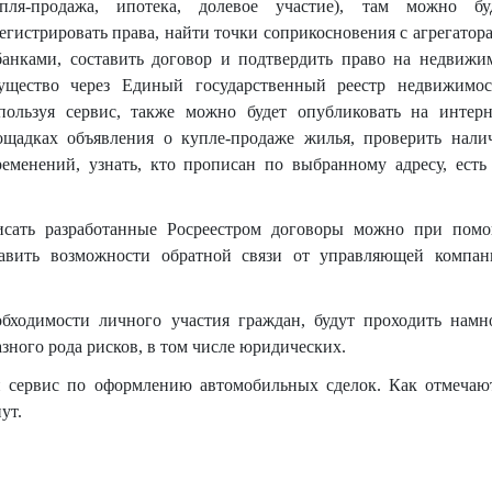
упля-продажа, ипотека, долевое участие), там можно бу
регистрировать права, найти точки соприкосновения с агрегатор
банками, составить договор и подтвердить право на недвижи
ущество через Единый государственный реестр недвижимос
пользуя сервис, также можно будет опубликовать на интерн
ощадках объявления о купле-продаже жилья, проверить нали
ременений, узнать, кто прописан по выбранному адресу, есть
исать разработанные Росреестром договоры можно при пом
авить возможности обратной связи от управляющей компан
обходимости личного участия граждан, будут проходить намн
зного рода рисков, в том числе юридических.
й сервис по оформлению автомобильных сделок. Как отмечаю
ут.