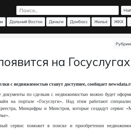
На
ии
Дальний Восток
Деньги
Донбасс
Жильё
ЖКХ
.
Рубри
появится на Госуслугах
елки с недвижимостью станут доступнее, сообщает
newsdata
.
r
е документы по сделкам с недвижимостью можно будет оформ
лайн на портале «Госуслуги». Над этим работают специали
среестра, Минцифры и Минстроя, которые создадут сервис «
лье».
вый сервис поможет в поиске и приобретении недвижимо