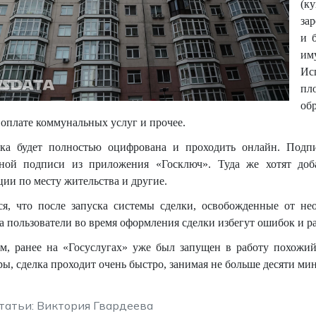
(к
за
и 
им
Ис
пл
об
 оплате коммунальных услуг и прочее.
лка будет полностью оцифрована и проходить онлайн. Подп
нной подписи из приложения «Госключ». Туда же хотят доб
ции по месту жительства и другие.
я, что после запуска системы сделки, освобожденные от не
 а пользователи во время оформления сделки избегут ошибок и ра
, ранее на «Госуслугах» уже был запущен в работу похожи
, сделка проходит очень быстро, занимая не больше десяти мин
татьи: Виктория Гвардеева