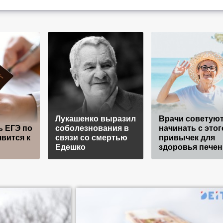
Лукашенко выразил
Врачи советую
ь ЕГЭ по
соболезнования в
начинать с этог
вится к
связи со смертью
привычек для
Едешко
здоровья печен