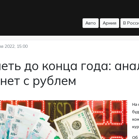
Авто
Армия
В Росс
я 2022, 15:00
еть до конца года: ана
нет с рублем
На 
буд
кон
кур
Об 