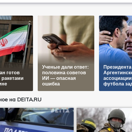
Ученые дали ответ:
Президента
ан готов
половина советов
Аргентинск
 ракетами
ИИ — опасная
ассоциации
ине
ошибка
футбола за
ое на DEITA.RU