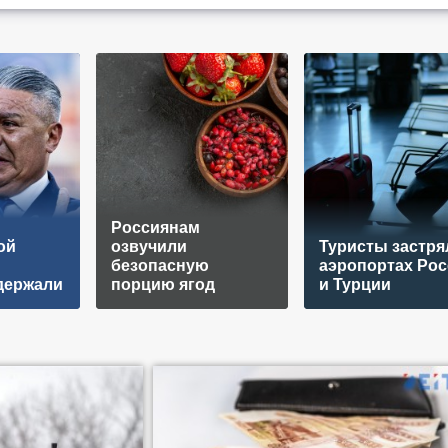
Россиянам
ой
озвучили
Туристы застря
безопасную
аэропортах Рос
держали
порцию ягод
и Турции