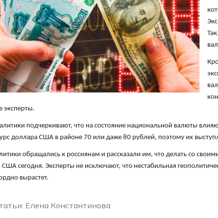
кот
Экс
Так
вал
Кро
экс
вал
кон
 эксперты.
алитики подчеркивают, что на состояние национальной валюты влияю
урс доллара США в районе 70 или даже 80 рублей, поэтому их выступ
литики обращались к россиянам и рассказали им, что делать со свои
США сегодня. Эксперты не исключают, что нестабильная геополитичес
ордно вырастет.
татьи: Елена Константинова