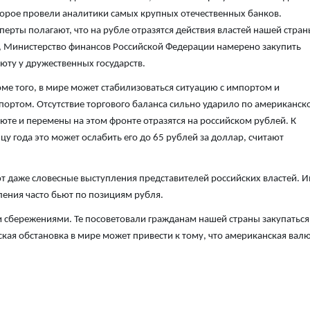
орое провели аналитики самых крупных отечественных банков.
перты полагают, что на рубле отразятся действия властей нашей стран
, Министерство финансов Российской Федерации намерено закупить
юту у дружественных государств.
ме того, в мире может стабилизоваться ситуацию с импортом и
портом. Отсутствие торгового баланса сильно ударило по американск
юте и перемены на этом фронте отразятся на российском рублей. К
цу года это может ослабить его до 65 рублей за доллар, считают
т даже словесные выступления представителей российских властей. 
ления часто бьют по позициям рубля.
ми сбережениями. Те посоветовали гражданам нашей страны закупаться
кая обстановка в мире может привести к тому, что американская вал