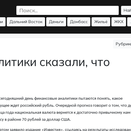
На
ии
Дальний Восток
Деньги
Донбасс
Жильё
ЖКХ
.
Рубри
литики сказали, что
сегодняшний день финансовые аналитики пытаются понять, какое
ущее ждет российский рубль. Очередной прогноз говорит о том, что д
ца года национальная валюта вернется к достаточно привычному нам
су в районе 70 рублей за доллар США.
этом заявило издание «Известия», ссылаясь на результаты исследован