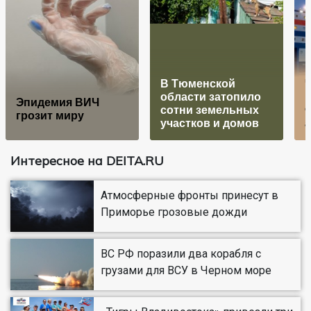
В Тюменской
области затопило
Эпидемия ВИЧ
сотни земельных
грозит миру
участков и домов
а
Интересное на DEITA.RU
Атмосферные фронты принесут в
Приморье грозовые дожди
ВС РФ поразили два корабля с
грузами для ВСУ в Черном море