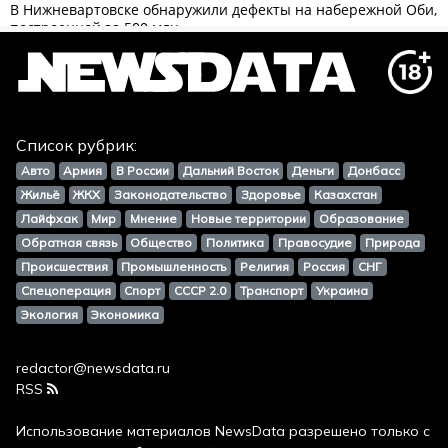
Список рубрик:
Авто
Армия
В России
Дальний Восток
Деньги
Донбасс
Жильё
ЖКХ
Законодательство
Здоровье
Казахстан
Лайфхак
Мир
Мнение
Новые территории
Образование
Обратная связь
Общество
Политика
Правосудие
Природа
Происшествия
Промышленность
Религия
Россия
СНГ
Спецоперация
Спорт
СССР 2.0
Транспорт
Украина
Экология
Экономика
redactor@newsdata.ru
RSS
Использование материалов
NewsData
разрешено только с