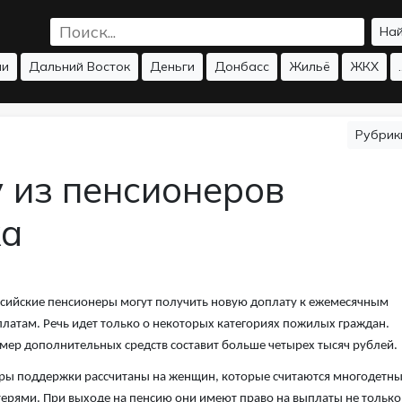
На
ии
Дальний Восток
Деньги
Донбасс
Жильё
ЖКХ
.
Рубри
 из пенсионеров
ка
сийские пенсионеры могут получить новую доплату к ежемесячным
латам. Речь идет только о некоторых категориях пожилых граждан.
мер дополнительных средств составит больше четырех тысяч рублей.
ы поддержки рассчитаны на женщин, которые считаются многодетн
ерями. При выходе на пенсию они имеют право на выплаты не только