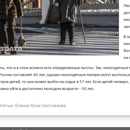
Пен
дол
мес
зан
В з
мен
бол
на 
ть, что и в этом аспекте есть определенные льготы. Так, многодетны
 России составляет 60 лет, однако многодетные матери могут воспольз
рое детей, то она может выйти на отдых в 57 лет. Если детей четверо, 
жно уйти в достаточно молодом возрасте – 50 лет.
татьи: Елена Константинова