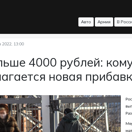
Авто
Армия
В Росс
 2022, 13:00
ьше 4000 рублей: кому
агается новая прибав
Рос
вып
Раз
Мер
мат