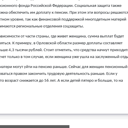
сионного фонда Российской Федерации. Социальная защита также
жна обеспечить им доплату к пенсии. При этом эти вопросы решаются
тном уровне, так как финансовой поддержкой многодетным матерей
имаются региональные отделения соцзащиты.
ависимости от части страны, где живет женщина, сумма выплат будет
яться. К примеру, в Орловской области размер доплаты составляет
ьше 4,3 тысячи рублей. Стоит отметить, что средства начнут приходит
счет только в том случае, если женщина уже ушла на заслуженный отд
е матери могут уйти на пенсию раньше. Сейчас для женщин пенсионный
оваться правом закончить трудовую деятельность раньше. Если у
то возраст снижается до 56 лет. А если детей пятеро и больше, то на