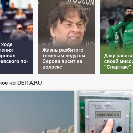
 ходе
ления
Жизнь разбитого
ировал
тяжелым недугом
Даку расска
вского по-
Серова висит на
своей мисс
волоске
"Спартаке"
ое на DEITA.RU