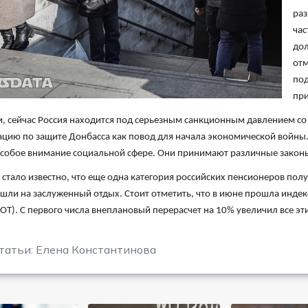
раз
час
дол
отм
под
при
 сейчас Россия находится под серьезным санкционным давлением со
цию по защите Донбасса как повод для начала экономической войны.
собое внимание социальной сфере. Они принимают различные законы
е стало известно, что еще одна категория российских пенсионеров по
шли на заслуженный отдых. Стоит отметить, что в июне прошла инде
ОТ). С первого числа внеплановый перерасчет на 10% увеличил все эт
татьи: Елена Константинова