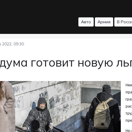
Авто
Армия
В Росс
 2022, 09:30
дума готовит новую ль
Нек
пра
гра
рас
тру
пр
Но 