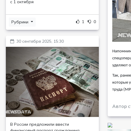
с 1 октября
1
0
Рубрики
30 сентября 2025, 15:30
Напомним,
спецопера
уделяют о
Так, ране
которые у
труда (МР
Автор с
В России предложили ввести
финансовый паспорт гражданина