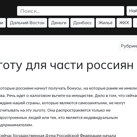
На
ии
Дальний Восток
Деньги
Донбасс
Жильё
ЖКХ
.
Рубри
готу для части россиян
оторые россияне начнут получать бонусы, на которые ранее не имели
ва. Речь идет о налоговом вычете на имуществе. Дело в том, что сейча
ждане нашей страны, которые являются самозанятыми, не могут
считывать на эту льготу. Она распространяется только не
доустроенных людей или тех, кто является индивидуальным
едпринимателем.
сейчас Государственная Дума Российской Федерации начала