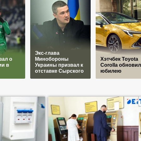
Экс-глава
зал о
Минобороны
Хэтчбек Toyota
ии в
Украины призвал к
Corolla обновил
отставке Сырского
юбилею