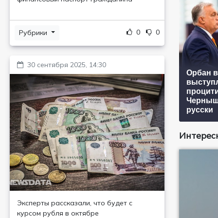
0
0
Рубрики
30 сентября 2025, 14:30
Орбан в
выступ
процит
Черныше
русски
Интересн
Эксперты рассказали, что будет с
курсом рубля в октябре