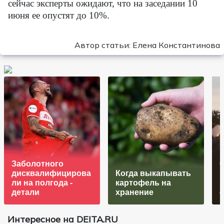
сейчас эксперты ожидают, что на заседании 10
июня ее опустят до 10%.
Автор статьи: Елена Константинова
Заболотного
О
дисквалифицирова
Когда выкапывать
ли на полгода -
картофель на
"
детали
хранение
Интересное на DEITA.RU