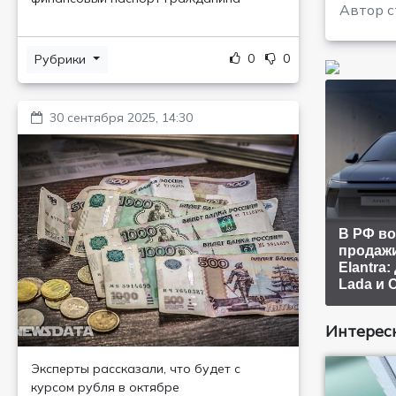
Автор с
0
0
Рубрики
30 сентября 2025, 14:30
В РФ в
продажи
Elantra
Lada и 
Интересн
Эксперты рассказали, что будет с
курсом рубля в октябре