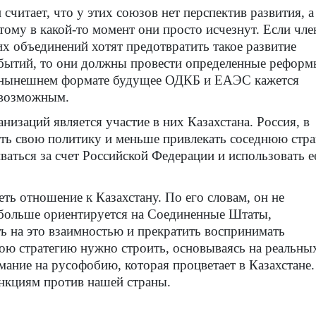
 считает, что у этих союзов нет перспектив развития, а
тому в какой-то момент они просто исчезнут. Если чл
их объединений хотят предотвратить такое развитие
бытий, то они должны провести определенные реформ
нынешнем формате будущее ОДКБ и ЕАЭС кажется
возможным.
низаций является участие в них Казахстана. Россия, в
еть свою политику и меньше привлекать соседнюю стр
ваться за счет Российской Федерации и использовать е
ть отношение к Казахстану. По его словам, он не
е больше ориентируется на Соединенные Штаты,
ь на это взаимностью и прекратить воспринимать
свою стратегию нужно строить, основываясь на реальны
мание на русофобию, которая процветает в Казахстане.
анкциям против нашей страны.