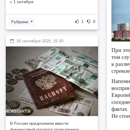
с 1 октября
1
0
Рубрики
30 сентября 2025, 15:30
При это
том слу
к разли
стремле
Напомни
восприн
Европей
соседне
фактах.
Не стои
В России предложили ввести
финансовый паспорт гражданина