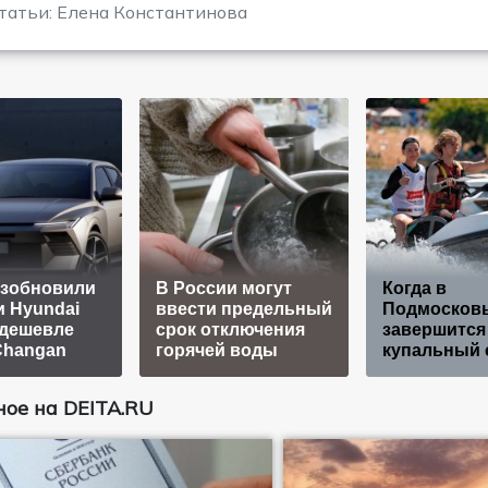
татьи: Елена Константинова
озобновили
В России могут
Когда в
 Hyundai
ввести предельный
Подмосков
: дешевле
срок отключения
завершится
Changan
горячей воды
купальный 
ое на DEITA.RU