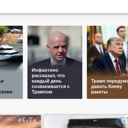
Инфантино
рассказал, что
ье
каждый день
Трамп передум
созванивается с
давать Киеву
сезон
Трампом
ракеты