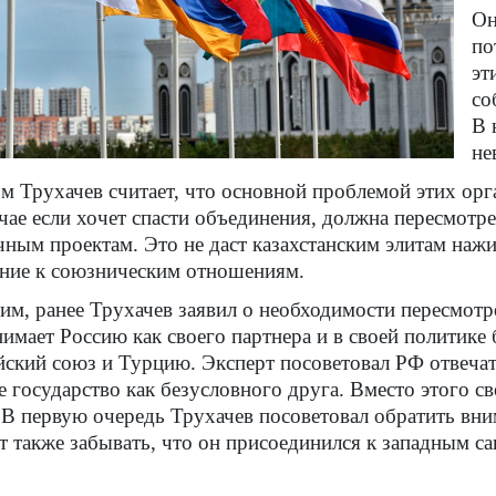
Он
по
эт
со
В 
не
м Трухачев считает, что основной проблемой этих орга
чае если хочет спасти объединения, должна пересмотр
чным проектам. Это не даст казахстанским элитам нажи
ние к союзническим отношениям.
м, ранее Трухачев заявил о необходимости пересмотре
имает Россию как своего партнера и в своей политик
ский союз и Турцию. Эксперт посоветовал РФ отвечат
е государство как безусловного друга. Вместо этого 
 В первую очередь Трухачев посоветовал обратить вни
т также забывать, что он присоединился к западным с