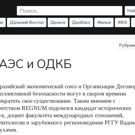
На
ии
Дальний Восток
Деньги
Донбасс
Жильё
ЖКХ
.
Рубри
ЕАЭС и ОДКБ
разийский экономический союз и Организация Догово
коллективной безопасности могут в скором времени
екратить свое существование. Таким мнением с
ентством
REGNUM
поделился кандидат исторических
ук, доцент факультета международных отношений,
литологии и зарубежного регионоведения РГГУ Вади
ухачев.