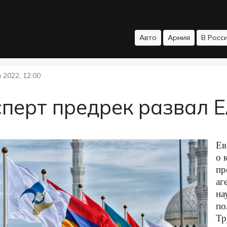
Авто
Армия
В Росс
 2022, 12:00
сперт предрек развал 
Ев
о 
пр
аг
на
по
Тр