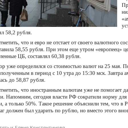
Пр
ни
«а
ус
ял 58,2 рубля.
тметить, что и евро не отстает от своего валютного со
тавила 58,55 рубля. При этом еще утром «европеец» це
ленные ЦБ, составлял 60,38 рубля.
ор уже определился со стоимостью валют на 25 мая. 
 полученным в период с 10 утра до 15:30 мск. Завтра 
ась до 58,87 рубля.
тметить, что иностранным валютам уже не помогает д
и. Напомним, сегодня власти РФ сократили норму для
, а только 50%. Такое решение объяснили тем, что в 
аг должен был ударить по рублю, но вместо этого вно
татьи: Елена Константинова