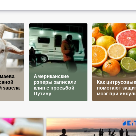
маева
Американские
саной
рэперы записали
Как цитрусовы
 завела
клип с просьбой
помогают защи
Путину
мозг при инсул