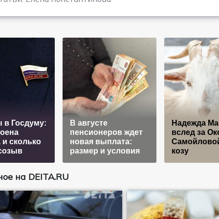
 в Госдуму:
В августе
Надежда Ма
роена
пенсионеров ждет
вслед за Ок
 и сколько
новая выплата:
Самойловой
созыв
размер и условия
козу
ое на DEITA.RU