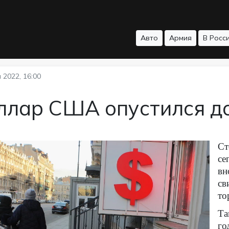
Авто
Армия
В Росс
 2022, 16:00
ллар США опустился до
Ст
се
вн
св
то
Та
го