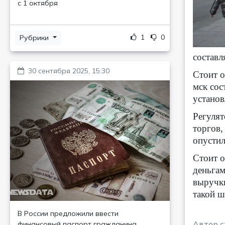
с 1 октября
1
0
Рубрики
составл
30 сентября 2025, 15:30
Стоит о
мск сос
установ
Регулят
торгов,
опустил
Стоит о
деньгам
выручки
такой ш
В России предложили ввести
Автор с
финансовый паспорт гражданина