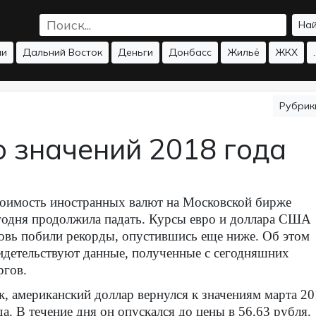
На
ии
Дальний Восток
Деньги
Донбасс
Жильё
ЖКХ
.
Рубри
 значений 2018 года
оимость иностранных валют на Московской бирже
годня продолжила падать. Курсы евро и доллара США
овь побили рекорды, опустившись еще ниже. Об этом
идетельствуют данные, полученные с сегодняшних
ргов.
к, американский доллар вернулся к значениям марта 2
да. В течение дня он опускался до цены в 56,63 рубля.