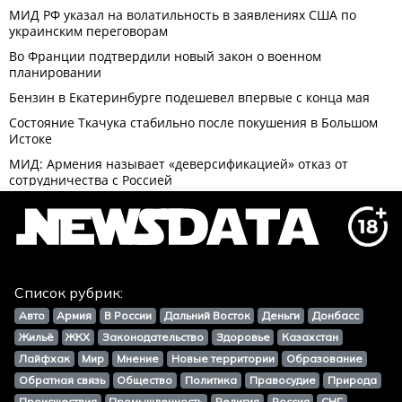
Список рубрик:
Авто
Армия
В России
Дальний Восток
Деньги
Донбасс
Жильё
ЖКХ
Законодательство
Здоровье
Казахстан
Лайфхак
Мир
Мнение
Новые территории
Образование
Обратная связь
Общество
Политика
Правосудие
Природа
Происшествия
Промышленность
Религия
Россия
СНГ