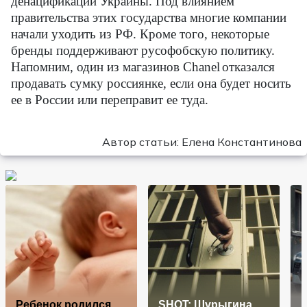
денацификации Украины. Под влиянием
правительства этих государства многие компании
начали уходить из РФ. Кроме того, некоторые
бренды поддерживают русофобскую политику.
Напомним, один из магазинов
Chanel
отказался
продавать сумку россиянке, если она будет носить
ее в России или переправит ее туда.
Автор статьи: Елена Константинова
Ребенок родился
SHOT: Шурыгина
H