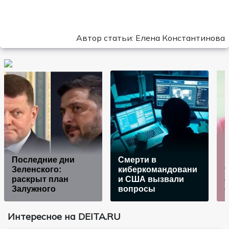
Автор статьи: Елена Константинова
Последние дни
Смерти в
к
Зеленского:
киберкомандовани
у
раскрыт план
и США вызвали
Залужного
вопросы
Интересное на DEITA.RU