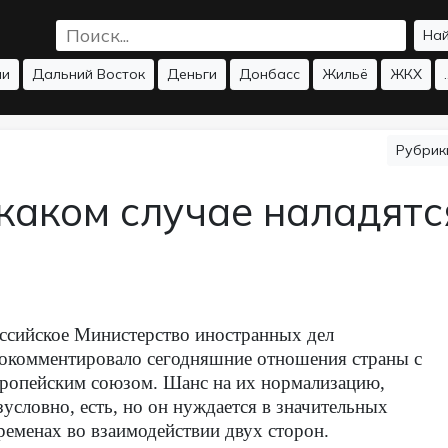
На
ии
Дальний Восток
Деньги
Донбасс
Жильё
ЖКХ
.
Рубри
каком случае наладятс
ссийское Министерство иностранных дел
окомментировало сегодняшние отношения страны с
ропейским союзом. Шанс на их нормализацию,
зусловно, есть, но он нуждается в значительных
ременах во взаимодействии двух сторон.