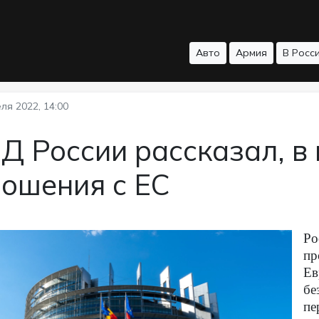
Авто
Армия
В Росс
ля 2022, 14:00
 России рассказал, в 
ношения с ЕС
Ро
пр
Ев
бе
пе