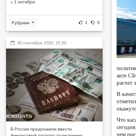
с 1 октября
1
0
Рубрики
30 сентября 2025, 15:30
политик
акте СБ
расчет 
В качес
отметил
окажутс
Что кас
сегодня
В России предложили ввести
чем рос
финансовый паспорт гражданина