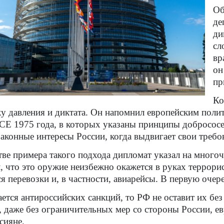
Об
де
ди
сл
вр
он
пр
Ко
у давления и диктата. Он напомнил европейским поли
СЕ 1975 года, в которых указаны принципы добрососе
законные интересы России, когда выдвигает свои требо
тве примера такого подхода дипломат указал на много
, что это оружие неизбежно окажется в руках террори
я перевозки и, в частности, авиарейсы. В первую очер
ается антироссийских санкций, то РФ не оставит их без
, даже без ограничительных мер со стороны России, ев
сияне.