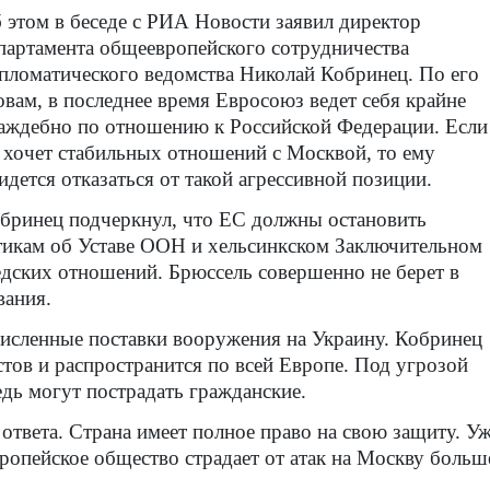
 этом в беседе с РИА Новости заявил директор
партамента общеевропейского сотрудничества
пломатического ведомства Николай Кобринец. По его
овам, в последнее время Евросоюз ведет себя крайне
аждебно по отношению к Российской Федерации. Если
 хочет стабильных отношений с Москвой, то ему
идется отказаться от такой агрессивной позиции.
бринец подчеркнул, что ЕС должны остановить
тикам об Уставе ООН и хельсинкском Заключительном
дских отношений. Брюссель совершенно не берет в
вания.
численные поставки вооружения на Украину. Кобринец
стов и распространится по всей Европе. Под угрозой
едь могут пострадать гражданские.
 ответа. Страна имеет полное право на свою защиту. У
ропейское общество страдает от атак на Москву больш