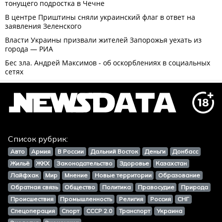
Список рубрик:
Авто
Армия
В России
Дальний Восток
Деньги
Донбасс
Жильё
ЖКХ
Законодательство
Здоровье
Казахстан
Лайфхак
Мир
Мнение
Новые территории
Образование
Обратная связь
Общество
Политика
Правосудие
Природа
Происшествия
Промышленность
Религия
Россия
СНГ
Спецоперация
Спорт
СССР 2.0
Транспорт
Украина