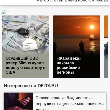
Осудивший СВО
«Жара века»
рэпер Slimus купил
накрыла
дорогую квартиру в
российские
США
регионы
ф
Интересное на DEITA.RU
Пенсионерке из Владивостока
вернули похищенные мошенниками
деньги