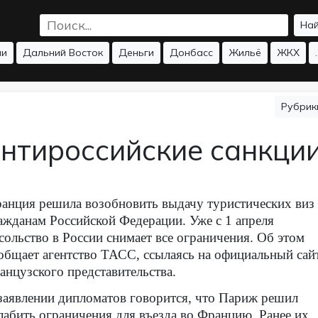
На
ии
Дальний Восток
Деньги
Донбасс
Жильё
ЖКХ
.
Рубри
антироссийские санкци
анция решила возобновить выдачу туристических виз
ажданам Российской Федерации. Уже с 1 апреля
сольство в России снимает все ограничения. Об этом
общает агентство ТАСС, ссылаясь на официальный сай
анцузского представительства.
заявлении дипломатов говорится, что Париж решил
лабить ограничения для въезда во Францию. Ранее их