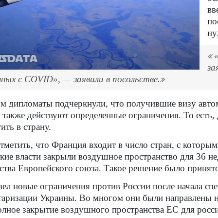
вв
по
ну
за
нных с COVID», — заявили в посольстве.
м дипломаты подчеркнули, что получившие визу автом
 также действуют определенные ограничения. То есть,
ить в страну.
тметить, что Франция входит в число стран, с которы
кие власти закрыли воздушное пространство для 36 н
ства Европейского союза. Такое решение было принято
вел новые ограничения против России после начала сп
аризации Украины. Во многом они были направлены н
олное закрытие воздушного пространства ЕС для росси