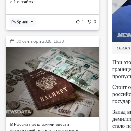
с 1 октября
1
0
Рубрики
30 сентября 2025, 15:30
связа
При это
границе
пропуст
Стоит о
российс
государ
Запад в
демилит
В России предложили ввести
стало п
финансовый паспорт гражданина