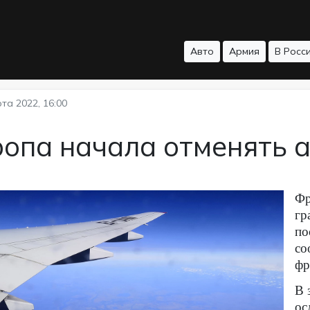
Авто
Армия
В Росс
та 2022, 16:00
опа начала отменять 
Фр
гр
по
со
фр
В 
ос