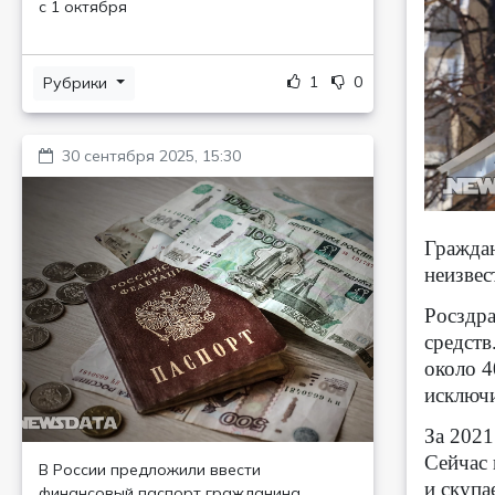
с 1 октября
1
0
Рубрики
30 сентября 2025, 15:30
Граждан
неизвес
Росздра
средств
около 4
исключи
За 2021
Сейчас 
В России предложили ввести
и скупа
финансовый паспорт гражданина