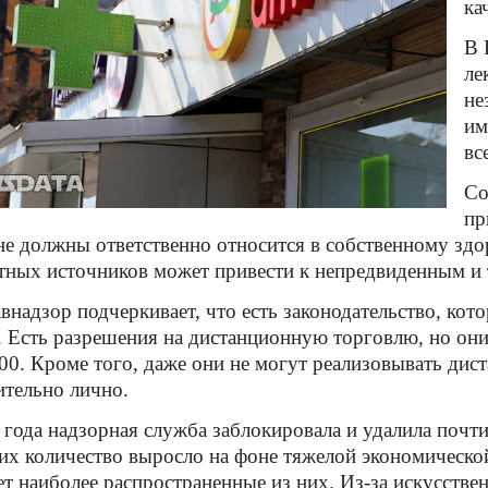
ка
В 
ле
не
им
вс
Со
пр
е должны ответственно относится в собственному здо
тных источников может привести к непредвиденным и 
внадзор подчеркивает, что есть законодательство, ко
. Есть разрешения на дистанционную торговлю, но он
00. Кроме того, даже они не могут реализовывать ди
тельно лично.
 года надзорная служба заблокировала и удалила почти
их количество выросло на фоне тяжелой экономическо
ет наиболее распространенные из них. Из-за искусстве