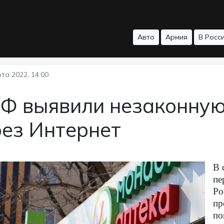
Авто
Армия
В Росс
та 2022, 14:00
РФ выявили незаконную
рез Интернет
В 
пе
Ро
пр
по