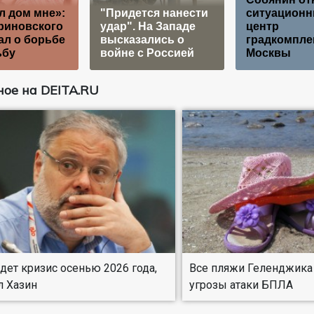
 дом мне»:
"Придется нанести
ситуацион
риновского
удар". На Западе
центр
ал о борьбе
высказались о
градкомпле
ьбу
войне с Россией
Москвы
ое на DEITA.RU
дет кризис осенью 2026 года,
Все пляжи Геленджика
л Хазин
угрозы атаки БПЛА