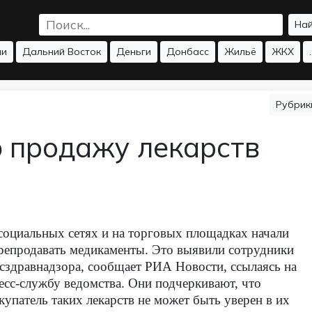
На
ии
Дальний Восток
Деньги
Донбасс
Жильё
ЖКХ
.
Рубри
 продажу лекарств
социальных сетях и на торговых площадках начали
репродавать медикаменты. Это выявили сотрудники
сздравнадзора, сообщает РИА Новости, ссылаясь на
есс-службу ведомства. Они подчеркивают, что
купатель таких лекарств не может быть уверен в их