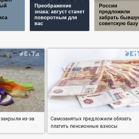
ный
Преображение
России
знака: август станет
предложили
кса
поворотным для
забрать бывшу
вас
советскую базу
 закрыли из-за
Самозанятых предложили обязать
платить пенсионные взносы