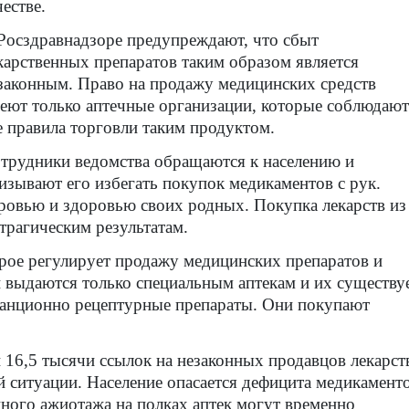
честве.
Росздравнадзоре предупреждают, что сбыт
карственных препаратов таким образом является
законным. Право на продажу медицинских средств
еют только аптечные организации, которые соблюдают
е правила торговли таким продуктом.
трудники ведомства обращаются к населению и
изывают его избегать покупок медикаментов с рук.
ровью и здоровью своих родных. Покупка лекарств из
трагическим результатам.
торое регулирует продажу медицинских препаратов и
и выдаются только специальным аптекам и их существу
станционно рецептурные препараты. Они покупают
 16,5 тысячи ссылок на незаконных продавцов лекарст
й ситуации. Население опасается дефицита медикамент
нного ажиотажа на полках аптек могут временно