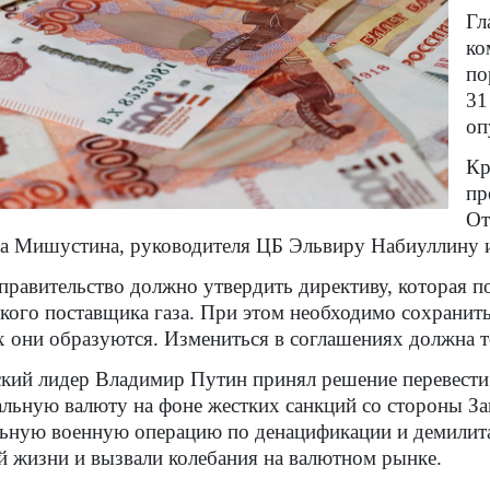
Гл
ко
по
31
оп
Кр
пр
От
 Мишустина, руководителя ЦБ Эльвиру Набиуллину и
правительство должно утвердить директиву, которая 
кого поставщика газа. При этом необходимо сохранить
 они образуются. Измениться в соглашениях должна то
кий лидер Владимир Путин принял решение перевести 
льную валюту на фоне жестких санкций со стороны Зап
ьную военную операцию по денацификации и демилита
й жизни и вызвали колебания на валютном рынке.