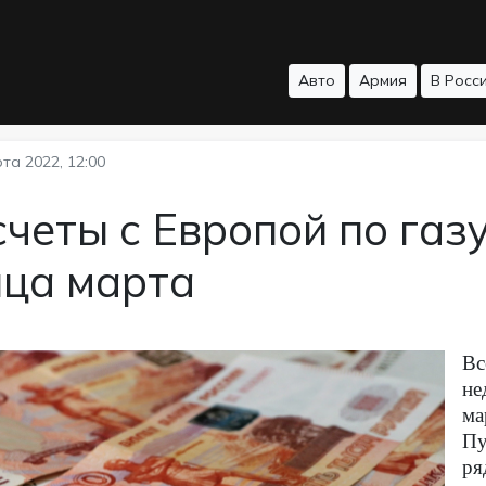
Авто
Армия
В Росс
та 2022, 12:00
четы с Европой по газу
нца марта
Вс
не
ма
Пу
ря