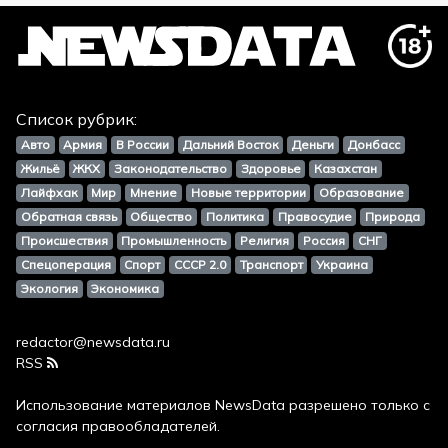
Список рубрик:
Авто
Армия
В России
Дальний Восток
Деньги
Донбасс
Жильё
ЖКХ
Законодательство
Здоровье
Казахстан
Лайфхак
Мир
Мнение
Новые территории
Образование
Обратная связь
Общество
Политика
Правосудие
Природа
Происшествия
Промышленность
Религия
Россия
СНГ
Спецоперация
Спорт
СССР 2.0
Транспорт
Украина
Экология
Экономика
redactor@newsdata.ru
RSS
Использование материалов
NewsData
разрешено только с
согласия правообладателей.