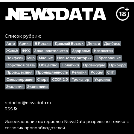
Список рубрик:
Авто
Армия
В России
Дальний Восток
Деньги
Донбасс
Жильё
ЖКХ
Законодательство
Здоровье
Казахстан
Лайфхак
Мир
Мнение
Новые территории
Образование
Обратная связь
Общество
Политика
Правосудие
Природа
Происшествия
Промышленность
Религия
Россия
СНГ
Спецоперация
Спорт
СССР 2.0
Транспорт
Украина
Экология
Экономика
redactor@newsdata.ru
RSS
Использование материалов
NewsData
разрешено только с
согласия правообладателей.