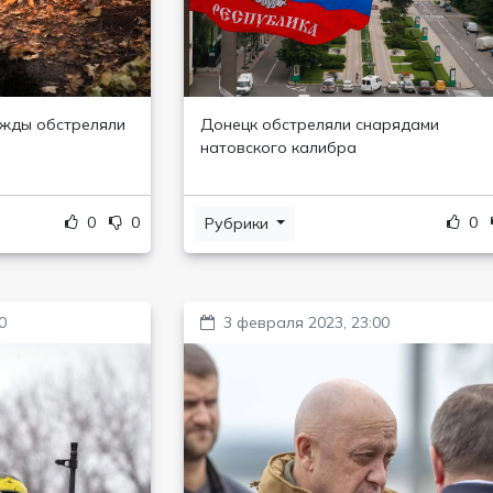
ижды обстреляли
Донецк обстреляли снарядами
натовского калибра
0
0
0
Рубрики
0
3 февраля 2023, 23:00