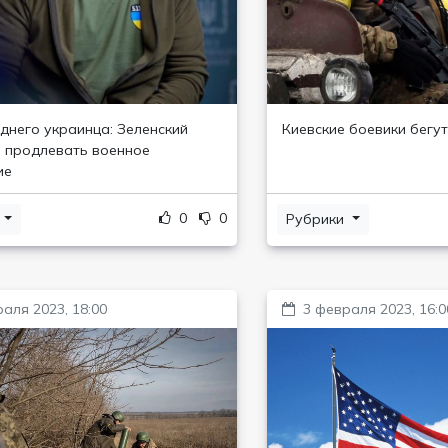
днего украинца: Зеленский
Киевские боевики бегут
 продлевать военное
ие
0
0
и
Рубрики
аля 2023, 18:00
3 февраля 2023, 16:0