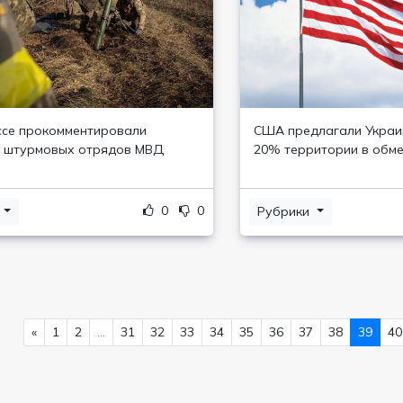
се прокомментировали
США предлагали Украи
е штурмовых отрядов МВД
20% территории в обме
0
0
и
Рубрики
«
1
2
...
31
32
33
34
35
36
37
38
39
40