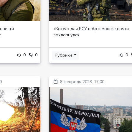
овести
«Котел» для ВСУ в Артемовске почти
е
захлопнулся
0
0
0
Рубрики
0
6 февраля 2023, 17:00