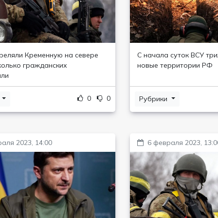
реляли Кременную на севере
С начала суток ВСУ тр
колько гражданских
новые территории РФ
али
0
0
и
Рубрики
аля 2023, 14:00
6 февраля 2023, 13:0