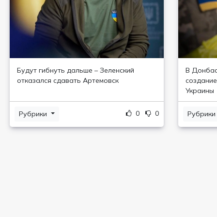
Будут гибнуть дальше – Зеленский
В Донбас
отказался сдавать Артемовск
создани
Украины
0
0
Рубрики
Рубрик