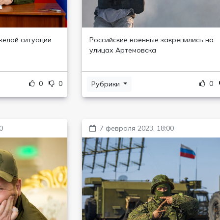
желой ситуации
Российские военные закрепились на
улицах Артемовска
0
0
0
Рубрики
0
7 февраля 2023, 18:00