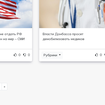
не отдать РФ
Власти Донбасса просят
н на мир – СМИ
демобилизовать медиков
0
0
0
Рубрики
»