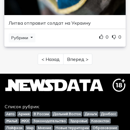
Литва отправит солдат на Украину
0
0
Рубрики
< Назад
Вперед >
Список рубрик:
Авто
Армия
В России
Дальний Восток
Деньги
Донбасс
Жильё
ЖКХ
Законодательство
Здоровье
Казахстан
Лайфхак
Мир
Мнение
Новые территории
Образование