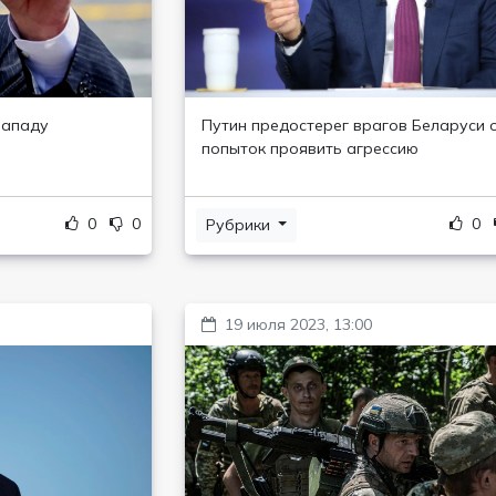
Западу
Путин предостерег врагов Беларуси 
попыток проявить агрессию
0
0
0
Рубрики
19 июля 2023, 13:00