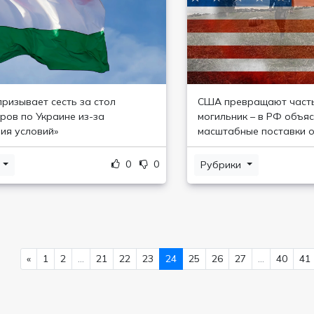
призывает сесть за стол
США превращают часть
ров по Украине из-за
могильник – в РФ объя
ия условий»
масштабные поставки 
0
0
и
Рубрики
«
1
2
...
21
22
23
24
25
26
27
...
40
41