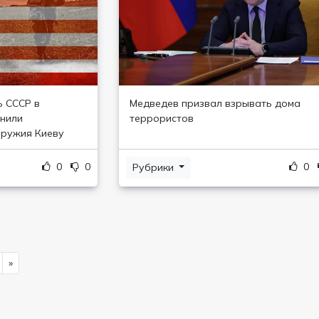
 СССР в
Медведев призвал взрывать дома
снили
террористов
оружия Киеву
0
0
0
Рубрики
»