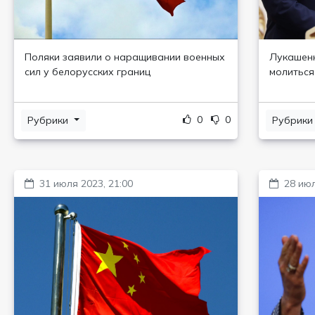
Поляки заявили о наращивании военных
Лукашенк
сил у белорусских границ
молиться
0
0
Рубрики
Рубрик
31 июля 2023, 21:00
28 июл