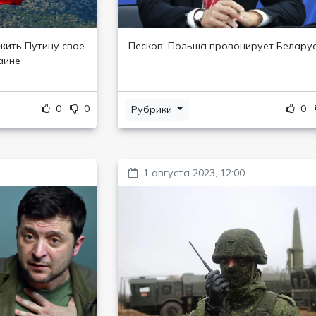
жить Путину свое
Песков: Польша провоцирует Белару
аине
0
0
0
Рубрики
1 августа 2023, 12:00