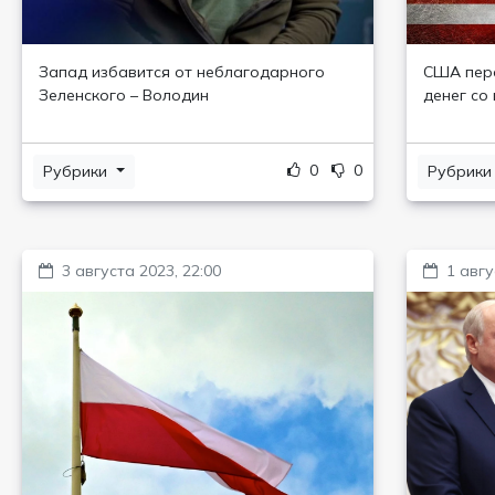
Запад избавится от неблагодарного
США пере
Зеленского – Володин
денег со
0
0
Рубрики
Рубрик
3 августа 2023, 22:00
1 авгу