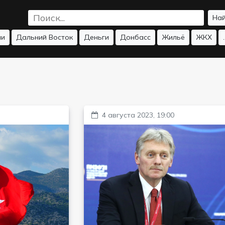
На
ии
Дальний Восток
Деньги
Донбасс
Жильё
ЖКХ
.
4 августа 2023, 19:00