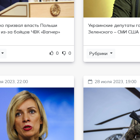
о призвал власть Польши
Украинские депутаты го
 из-за бойцов ЧВК «Вагнер»
Зеленского – СМИ США
0
0
и
Рубрики
я 2023, 22:00
28 июля 2023, 19:00