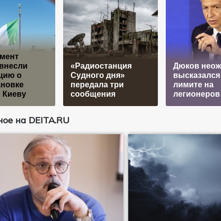
амент
внесли
«Радиостанция
Дюков неож
цию о
Судного дня»
высказался
ановке
передала три
лимите на
 Киеву
сообщения
легионеров
ое на DEITA.RU