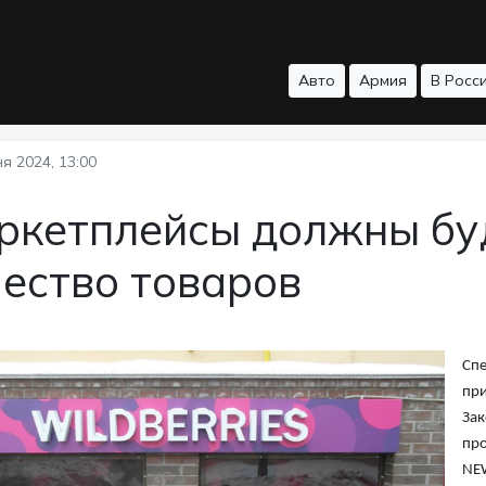
Авто
Армия
В Росс
я 2024, 13:00
ркетплейсы должны бу
ество товаров
Спе
при
Зак
про
NE