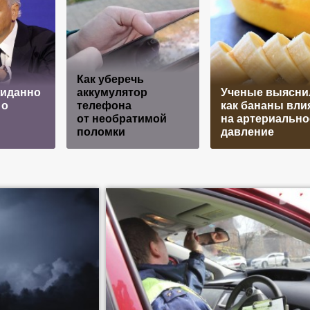
Как уберечь
иданно
аккумулятор
Ученые выясни
 о
телефона
как бананы вли
от необратимой
на артериально
поломки
давление