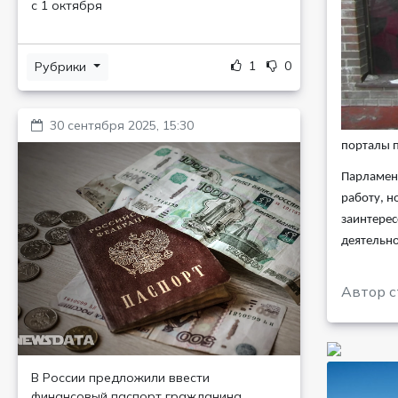
с 1 октября
1
0
Рубрики
30 сентября 2025, 15:30
порталы 
Парламент
работу, н
заинтерес
деятельно
Автор с
В России предложили ввести
финансовый паспорт гражданина