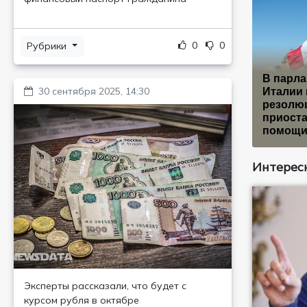
0
0
Рубрики
В парл
30 сентября 2025, 14:30
Италии 
резолю
приост
помощи
Интересн
Эксперты рассказали, что будет с
курсом рубля в октябре