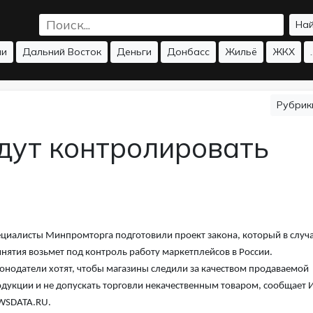
На
ии
Дальний Восток
Деньги
Донбасс
Жильё
ЖКХ
.
Рубри
дут контролировать
циалисты Минпромторга подготовили проект закона, который в случ
нятия возьмет под контроль работу маркетплейсов в России.
онодатели хотят, чтобы магазины следили за качеством продаваемой
дукции и не допускать торговли некачественным товаром, сообщает 
WSDATA.RU.