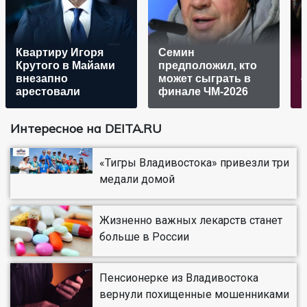
Квартиру Игоря
Семин
Крутого в Майами
предположил, кто
внезапно
может сыграть в
с
арестовали
финале ЧМ-2026
Интересное на DEITA.RU
«Тигры Владивостока» привезли три
медали домой
Жизненно важных лекарств станет
больше в России
Пенсионерке из Владивостока
вернули похищенные мошенниками