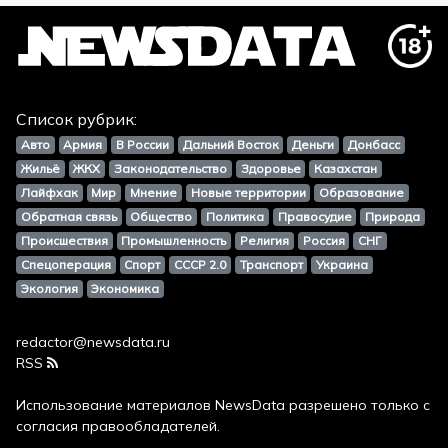
Список рубрик:
Авто
Армия
В России
Дальний Восток
Деньги
Донбасс
Жильё
ЖКХ
Законодательство
Здоровье
Казахстан
Лайфхак
Мир
Мнение
Новые территории
Образование
Обратная связь
Общество
Политика
Правосудие
Природа
Происшествия
Промышленность
Религия
Россия
СНГ
Спецоперация
Спорт
СССР 2.0
Транспорт
Украина
Экология
Экономика
redactor@newsdata.ru
RSS
Использование материалов
NewsData
разрешено только с
согласия правообладателей.